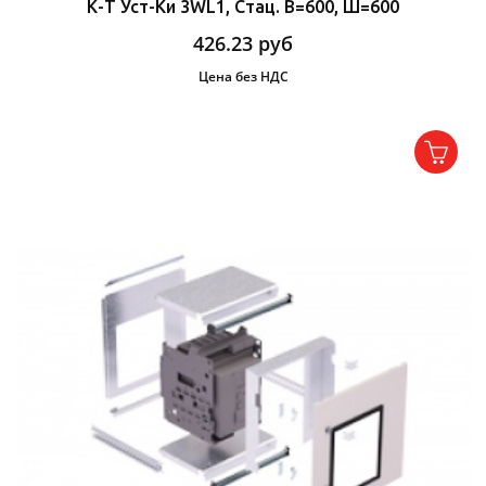
К-Т Уст-Ки 3WL1, Стац. В=600, Ш=600
426.23
руб
Цена без НДС