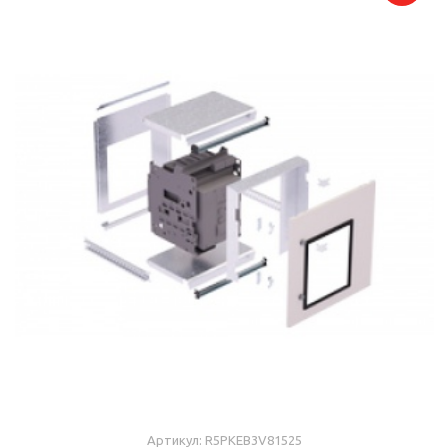
Артикул: R5PKEB3V81525