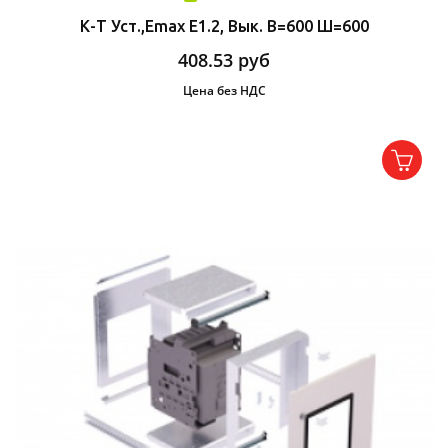
К-Т Уст.,Emax E1.2, Вык. В=600 Ш=600
408.53
руб
Цена без НДС