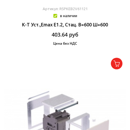
Артикул: R5PKEB2V61121
в наличии
К-Т Уст.,Emax E1.2, Стац. В=600 Ш=600
403.64
руб
Цена без НДС