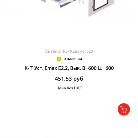
Артикул: R5PKEB2V61523
в наличии
К-Т Уст.,Emax E2.2, Вык. В=600 Ш=600
451.53
руб
Цена без НДС