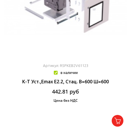
Артикул: R5PKEB2V61123
в наличии
К-Т Уст.,Emax E2.2, Стац. В=600 Ш=600
442.81
руб
Цена без НДС