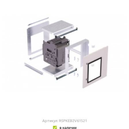
Артикул: R5PKEB2V61521
в наличии