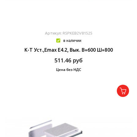
Артикул: R5PKEB2V81525
в наличии
К-Т Уст.,Emax E4.2, Вык. В=600 Ш=800
511.46
руб
Цена без НДС