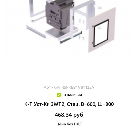
Артикул: R5PKEB1V81125A
в наличии
К-Т Уст-Ки 3WT2, Стац. В=600, Ш=800
468.34
руб
Цена без НДС