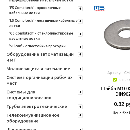
перфорированные кабельные лотки
'F5 Combitech' - проволочные
кабельные лотки
'L5 Combitech' - лестничные кабельные
лотки
'G5 Combitech' - стеклопластиковые
кабельные лотки
'Vulcan' - огнестойкие проходки
Оборудование автоматизации
и ИТ
Молниезащита и заземление
Артикул: CM
Система организации рабочих
в нал
мест
Шайба М10 К
Системы для
DIN90
кондиционирования
0.32
р
Трубы электротехнические
Цена без
Телекоммуникационное
оборудование
Шинопроводы