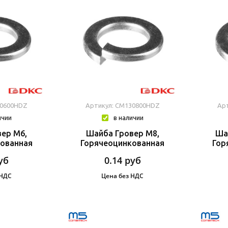
30600HDZ
Артикул: CM130800HDZ
Ар
ичии
в наличии
ер М6,
Шайба Гровер М8,
Ша
ованная
Горячеоцинкованная
Гор
уб
0.14
руб
 НДС
Цена без НДС