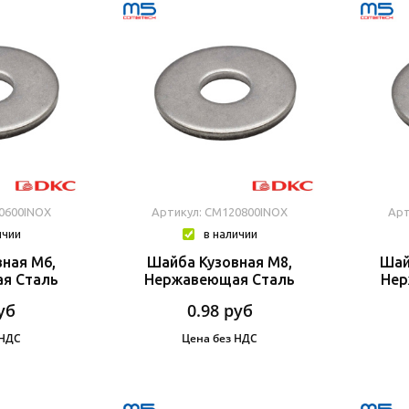
0600INOX
Артикул: CM120800INOX
Арт
ичии
в наличии
ная М6,
Шайба Кузовная М8,
Шай
я Сталь
Нержавеющая Сталь
Нер
уб
0.98
руб
 НДС
Цена без НДС