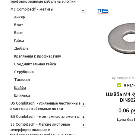
перфорированные кабельные лотки
'M5 Combitech' - метизы
Анкер
Болт
Винт
Гайка
Дюбель
Крепления к профнастилу
Соединительная гайка
Струбцина
Артикул: CM
Такелаж
в нал
Шайба
Шайба М4 К
Шпилька
DIN90
'U5 Combitech' - усиленные лестничные
и листовые кабельные лотки
0.06
р
'B5 Combitech' - монтажные элементы
Цена без
'S3 Combitech' - Легкие листовые
неперфорированные и