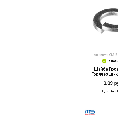
Артикул: CM1
в нал
Шайба Гров
Горячеоцинк
0.09
р
Цена без