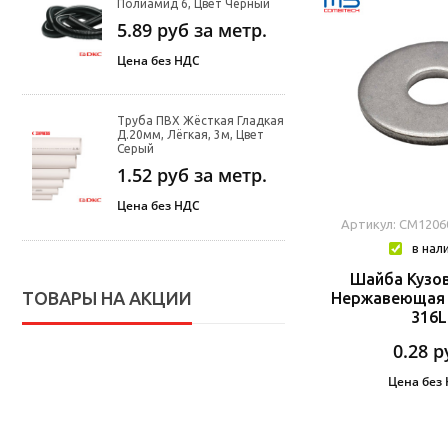
Полиамид 6, Цвет Чёрный
5.89
руб за метр.
Цена без НДС
Труба ПВХ Жёсткая Гладкая
Д.20мм, Лёгкая, 3м, Цвет
Серый
1.52
руб за метр.
Цена без НДС
Артикул: CM1206
в нал
Шайба Кузов
ТОВАРЫ НА АКЦИИ
Нержавеющая С
316L
0.28
р
Цена без