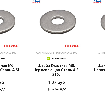
00INOX316L
Артикул: CM120800INOX316L
Артик
ичии
в наличии
ная М6,
Шайба Кузовная М8,
Шай
таль AISI
Нержавеющая Сталь AISI
Нержа
316L
уб
1.07
руб
 НДС
Цена без НДС