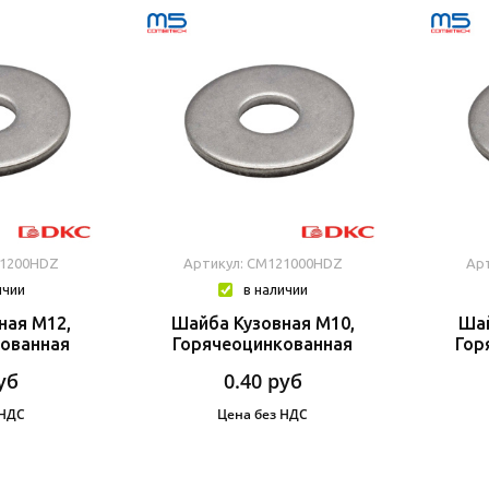
21200HDZ
Артикул: CM121000HDZ
Ар
ичии
в наличии
ная М12,
Шайба Кузовная М10,
Шай
ованная
Горячеоцинкованная
Гор
уб
0.40
руб
 НДС
Цена без НДС