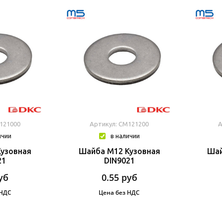
121000
Артикул: CM121200
А
ичии
в наличии
узовная
Шайба М12 Кузовная
Шай
21
DIN9021
уб
0.55
руб
 НДС
Цена без НДС