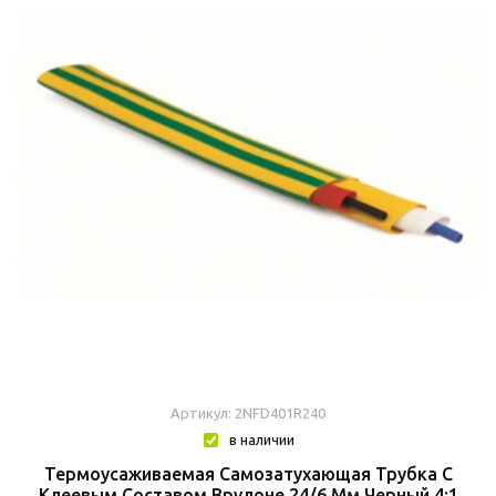
Артикул: 2NFD401R240
в наличии
Термоусаживаемая Самозатухающая Трубка C
Клеевым Составом Врулоне 24/6 Мм Черный 4:1