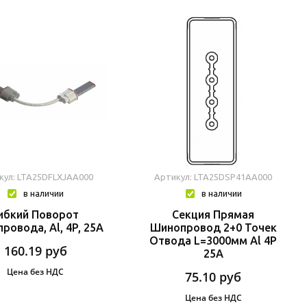
кул: LTA25DFLXJAA000
Артикул: LTA25DSP41AA000
в наличии
в наличии
ибкий Поворот
Секция Прямая
ровода, Al, 4P, 25A
Шинопровод 2+0 Точек
Отвода L=3000мм Al 4P
160.19
руб
25A
Цена без НДС
75.10
руб
Цена без НДС