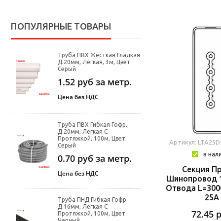
ПОПУЛЯРНЫЕ ТОВАРЫ
Труба ПВХ Жёсткая Гладкая
Д.20мм, Лёгкая, 3м, Цвет
Серый
1.52
руб за метр.
Цена без НДС
Труба ПВХ Гибкая Гофр.
Д.20мм, Лёгкая С
Протяжкой, 100м, Цвет
Артикул: LTA25
Серый
в нал
0.70
руб за метр.
Секция П
Цена без НДС
Шинопровод 1
Отвода L=300
25A
Труба ПНД Гибкая Гофр.
Д.16мм, Лёгкая С
72.45
Протяжкой, 100м, Цвет
Чёрный