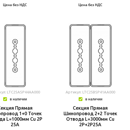
Цена без НДС
Цена без НДС
кул: LTC25ASP44AA000
Артикул: LTC25BSP41AA000
в наличии
в наличии
Секция Прямая
Секция Прямая
провод 1+0 Точек
Шинопровод 2+2 Точек
да L=1000мм Cu 2P
Отвода L=3000мм Cu
25A
2P+2P25A