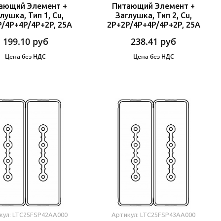
ающий Элемент +
Питающий Элемент +
лушка, Тип 1, Cu,
Заглушка, Тип 2, Cu,
P/4P+4P/4P+2P, 25A
2P+2P/4P+4P/4P+2P, 25A
199.10
руб
238.41
руб
Цена без НДС
Цена без НДС
кул: LTC25FSP42AA000
Артикул: LTC25FSP43AA000