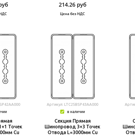
руб
214.26
руб
 НДС
Цена без НДС
BSP42AA000
Артикул: LTC25BSP43AA000
Арти
ичии
в наличии
рямая
Секция Прямая
+1 Точек
Шинопровод 3+3 Точек
Шино
00мм Cu
Отвода L=3000мм Cu
Отв