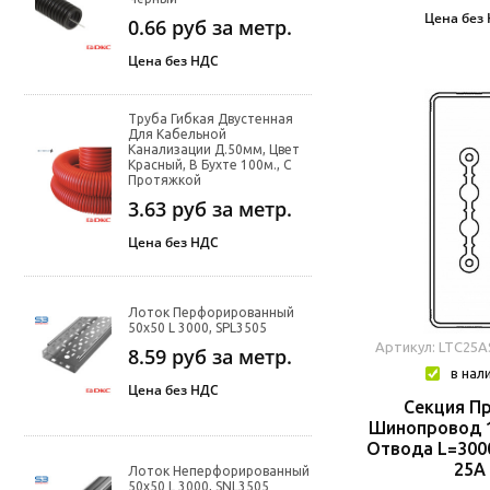
Цена без
0.66
руб за метр.
Цена без НДС
Труба Гибкая Двустенная
Для Кабельной
Канализации Д.50мм, Цвет
Красный, В Бухте 100м., С
Протяжкой
3.63
руб за метр.
Цена без НДС
Лоток Перфорированный
50х50 L 3000, SPL3505
Артикул: LTC25
8.59
руб за метр.
в нал
Цена без НДС
Секция П
Шинопровод 1
Отвода L=300
25A
Лоток Неперфорированный
50х50 L 3000, SNL3505