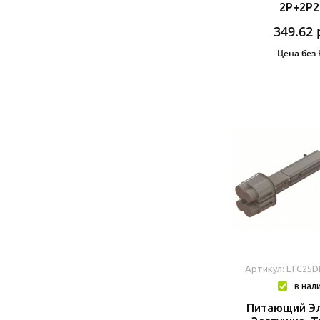
2P+2P
349.62
Цена без
Артикул: LTC25
в нал
Питающий Эл