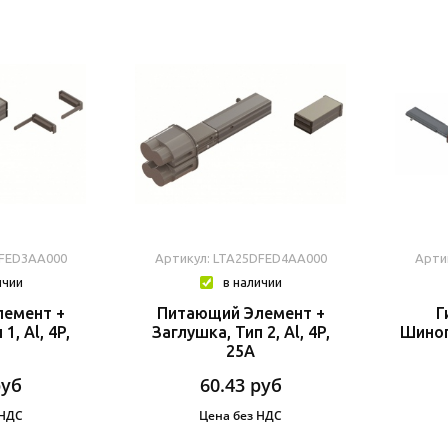
DFED3AA000
Артикул: LTA25DFED4AA000
Арти
ичии
в наличии
емент +
Питающий Элемент +
Г
1, Al, 4P,
Заглушка, Тип 2, Al, 4P,
Шиноп
25A
руб
60.43
руб
 НДС
Цена без НДС