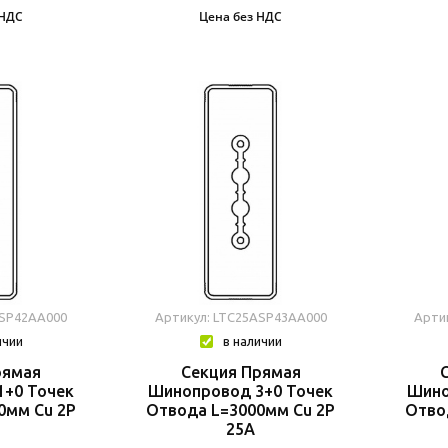
 НДС
Цена без НДС
ASP42AA000
Артикул: LTC25ASP43AA000
Арти
ичии
в наличии
рямая
Секция Прямая
+0 Точек
Шинопровод 3+0 Точек
Шино
0мм Cu 2P
Отвода L=3000мм Cu 2P
Отво
25A