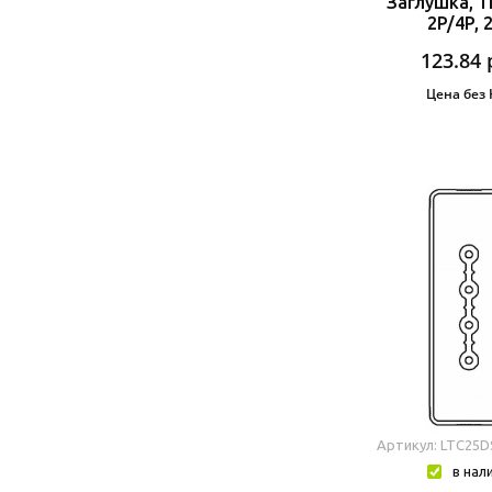
Заглушка, Ти
2P/4P, 
123.84
Цена без
Артикул: LTC25
в нал