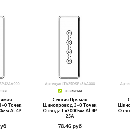
DSP42AA000
Артикул: LTA25DSP43AA000
Арти
ичии
в наличии
рямая
Секция Прямая
+0 Точек
Шинопровод 3+0 Точек
Шино
0мм Al 4P
Отвода L=3000мм Al 4P
Отво
25A
руб
78.46
руб