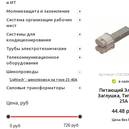
и ИТ
Молниезащита и заземление
Система организации рабочих
мест
Системы для
кондиционирования
Трубы электротехнические
Телекоммуникационное
оборудование
Шинопроводы
Артикул: LTA25
'Lightech' - шинопровод на токи 25-40А
в нал
Силовые трансформаторы
Питающий Эл
Заглушка, Тип 
25A
Цена, руб
44.48
Цена без
726
руб
0
руб