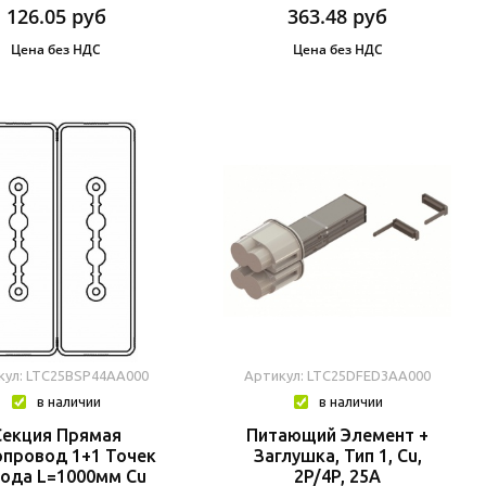
126.05
руб
363.48
руб
Цена без НДС
Цена без НДС
кул: LTC25BSP44AA000
Артикул: LTC25DFED3AA000
в наличии
в наличии
Секция Прямая
Питающий Элемент +
провод 1+1 Точек
Заглушка, Тип 1, Cu,
ода L=1000мм Cu
2P/4P, 25A