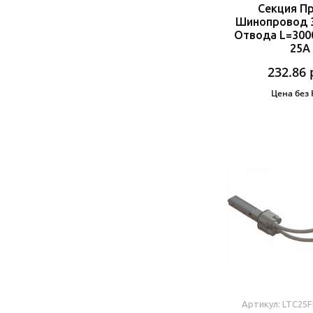
Секция П
Шинопровод 3
Отвода L=300
25A
232.86
Цена без
Артикул: LTC25