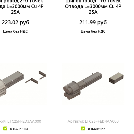
провод 2+0 Точек
Шинопровод 1+0 Точек
да L=3000мм Cu 4P
Отвода L=3000мм Cu 4P
25A
25A
223.02
руб
211.99
руб
Цена без НДС
Цена без НДС
кул: LTC25FFED3AA000
Артикул: LTC25FFED4AA000
в наличии
в наличии