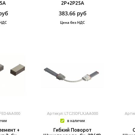
25A
2P+2P25A
руб
383.66
руб
 НДС
Цена без НДС
DFED4AA000
Артикул: LTC25DFLXJAA000
Арти
ичии
в наличии
емент +
Гибкий Поворот