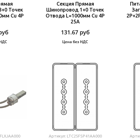
рямая
Секция Прямая
Пит
+0 Точек
Шинопровод 1+0 Точек
Заг
0мм Cu 4P
Отвода L=1000мм Cu 4P
2P+2
25A
руб
131.67
руб
 НДС
Цена без НДС
FFLXJAA000
Артикул: LTC25FSP41AA000
Арти