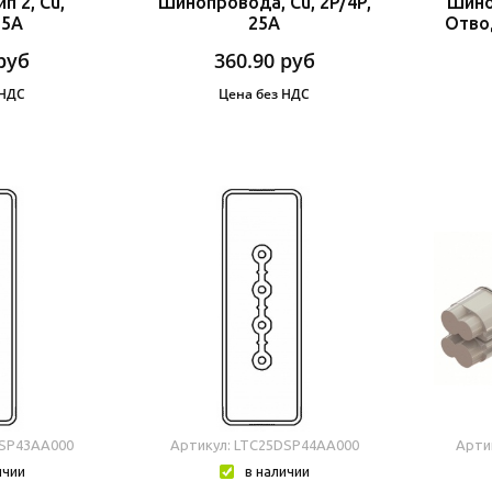
п 2, Cu,
Шинопровода, Cu, 2P/4P,
Шино
25A
25A
Отво
руб
360.90
руб
 НДС
Цена без НДС
DSP43AA000
Артикул: LTC25DSP44AA000
Арти
ичии
в наличии