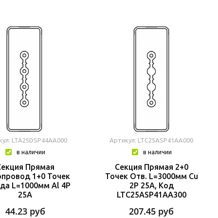
кул: LTA25DSP44AA000
Артикул: LTC25ASP41AA000
в наличии
в наличии
Секция Прямая
Секция Прямая 2+0
провод 1+0 Точек
Точек Отв. L=3000мм Cu
да L=1000мм Al 4P
2P 25A, Код
25A
LTC25ASP41AA300
44.23
руб
207.45
руб