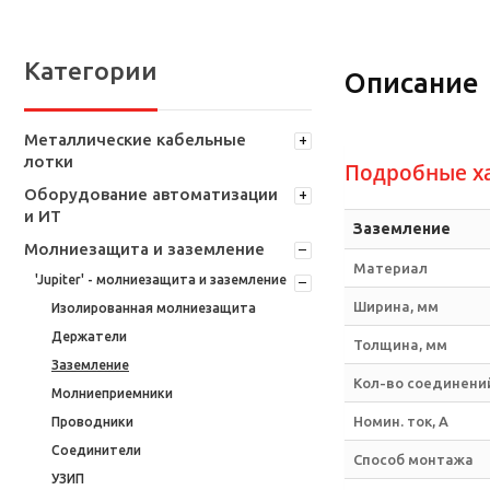
Категории
Описание
Металлические кабельные
лотки
Подробные х
Оборудование автоматизации
и ИТ
Заземление
Молниезащита и заземление
Материал
'Jupiter' - молниезащита и заземление
Ширина, мм
Изолированная молниезащита
Держатели
Толщина, мм
Заземление
Кол-во соединени
Молниеприемники
Номин. ток, А
Проводники
Соединители
Способ монтажа
УЗИП