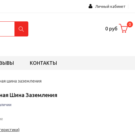
Личный кабинет
0
0 руб
ЗЫВЫ
КОНТАКТЫ
ная шина заземления
дная Шина Заземления
аличии
ие
теристики)