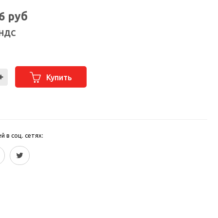
16
руб
 НДС
Купить
 в соц. сетях: