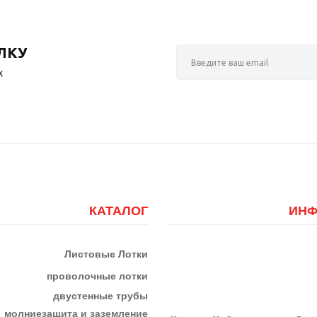
ЛКУ
х
КАТАЛОГ
ИНФ
Листовые Лотки
проволочные лотки
двустенные трубы
м
олниезащита и заземление