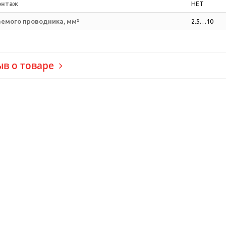
онтаж
НЕТ
емого проводника, мм²
2.5…10
ыв о товаре