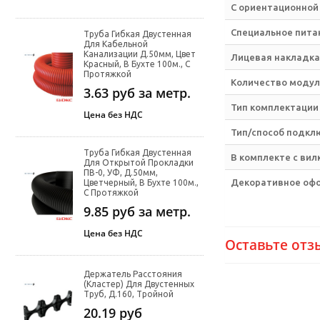
С ориентационной
Специальное пита
Труба Гибкая Двустенная
Для Кабельной
Канализации Д.50мм, Цвет
Лицевая накладка
Красный, В Бухте 100м., С
Протяжкой
Количество модул
3.63
руб за метр.
Тип комплектации
Цена без НДС
Тип/способ подкл
Труба Гибкая Двустенная
В комплекте с вил
Для Открытой Прокладки
ПВ-0, УФ, Д.50мм,
Декоративное оф
Цветчерный, В Бухте 100м.,
С Протяжкой
9.85
руб за метр.
Цена без НДС
Оставьте отз
Держатель Расстояния
(кластер) Для Двустенных
Труб, Д.160, Тройной
20.19
руб