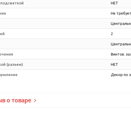
 подсветкой
НЕТ
ние
Не требует
Центральна
ей
2
Центральна
ючения
Винтов. з
кой (разъем)
НЕТ
ормление
Декор по э
ыв о товаре