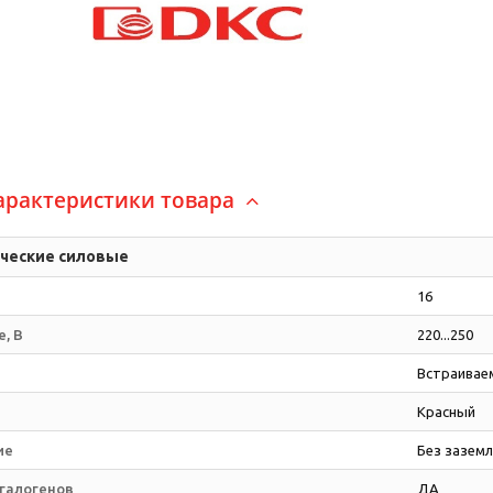
арактеристики товара
ческие силовые
16
, В
220...250
Встраивае
Красный
ие
Без зазем
 галогенов
ДА