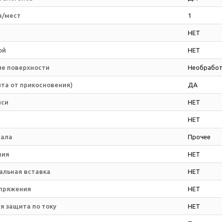
в/мест
1
НЕТ
ой
НЕТ
е поверхности
Необработ
та от прикосновения)
ДА
иси
НЕТ
м
НЕТ
иала
Прочее
ния
НЕТ
альная вставка
НЕТ
пряжения
НЕТ
 защита по току
НЕТ