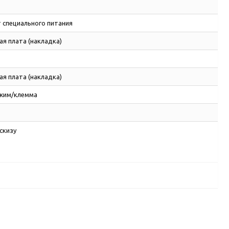
 специального питания
я плата (накладка)
я плата (накладка)
ажим/клемма
скизу