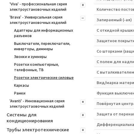
'Viva' - профессиональная серия
Количество посто
электроустановочных изделий
'Brava' - Универсальная серия
Запираемый (-ая)
электроустановочных изделий
С откидной крышк
Адаптеры для информационных
разъемов
Защитное покрыти
Выключатели, переключатели,
инверторы, диммеры
Со шторками (защи
Звонки и зуммеры
С полем для надп
Розетки компьютерные,
телефонные, ТВ
С выталкивателе
Розетки электрические силовые
Вид/марка матер
Каркасы
Функция выключе
Рамки
'Avanti' - Инновационная серия
Повёрнутая центр
электроустаовочных изделий
Защита от перена
Системы для
кондиционирования
Дифференциальная
Трубы электротехнические