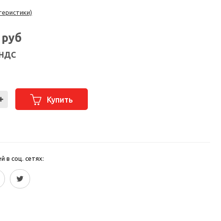
теристики)
9
руб
 НДС
Купить
 в соц. сетях: