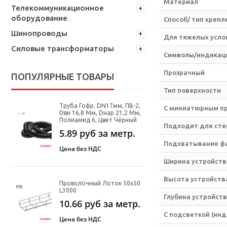
Материал
Телекоммуникационное
оборудование
Способ/ тип крепл
Шинопроводы
Для тяжелых услов
Силовые трансформаторы
Символы/индикац
Прозрачный
ПОПУЛЯРНЫЕ ТОВАРЫ
Тип поверхности
Труба Гофр. DN17мм, ПВ-2,
С миниатюрным п
Dвн 16,8 Мм, Dнар 21,2 Мм,
Полиамид 6, Цвет Чёрный
Подходит для степ
5.89
руб за метр.
Подхватывание ф
Цена без НДС
Ширина устройств
Высота устройств
Проволочный Лоток 50х50
L3000
Глубина устройств
10.66
руб за метр.
С подсветкой (инд
Цена без НДС