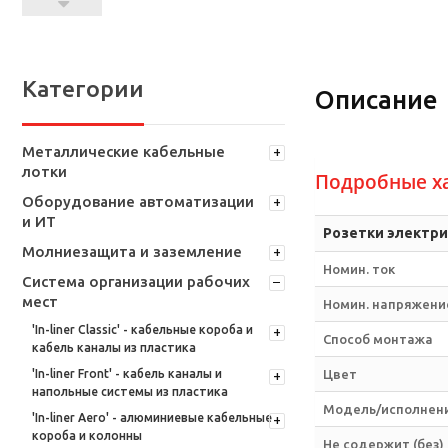
Категории
Описание
Металлические кабельные
лотки
Подробные х
Оборудование автоматизации
и ИТ
Розетки электри
Молниезащита и заземление
Номин. ток
Система организации рабочих
мест
Номин. напряжение
'In-liner Classic' - кабельные короба и
Способ монтажа
кабель каналы из пластика
'In-liner Front' - кабель каналы и
Цвет
напольные системы из пластика
Модель/исполнен
'In-liner Aero' - алюминиевые кабельные
короба и колонны
Не содержит (без)