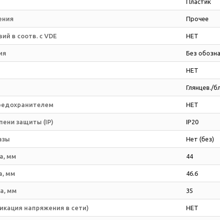
Пластик
ения
Прочее
ий в соотв. с VDE
НЕТ
ия
Без обозн
НЕТ
Глянцев./б
редохранителем
НЕТ
ени защиты (IP)
IP20
азы
Нет (без)
а, мм
44
а, мм
46.6
а, мм
35
икация напряжения в сети)
НЕТ