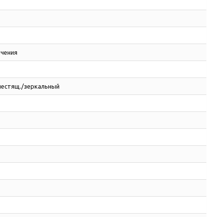
ачения
лестящ./зеркальный