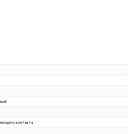
мый
ляющего контакта