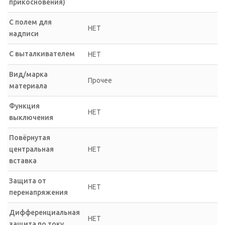
прикосновения)
С полем для
НЕТ
надписи
С выталкивателем
НЕТ
Вид/марка
Прочее
материала
Функция
НЕТ
выключения
Повёрнутая
центральная
НЕТ
вставка
Защита от
НЕТ
перенапряжения
Дифференциальная
НЕТ
защита по току