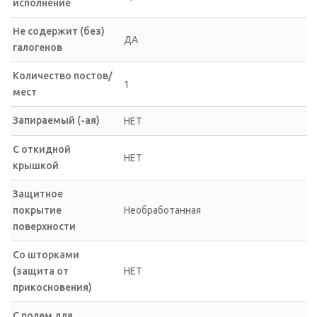
исполнение
Не содержит (без)
ДА
галогенов
Количество постов/
1
мест
Запираемый (-ая)
НЕТ
С откидной
НЕТ
крышкой
Защитное
покрытие
Необработанная
поверхности
Со шторками
(защита от
НЕТ
прикосновения)
С полем для