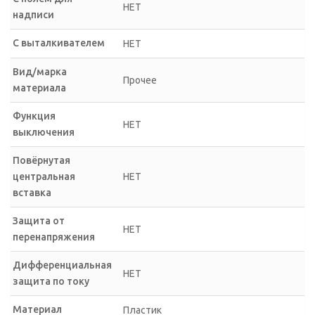
НЕТ
надписи
С выталкивателем
НЕТ
Вид/марка
Прочее
материала
Функция
НЕТ
выключения
Повёрнутая
центральная
НЕТ
вставка
Защита от
НЕТ
перенапряжения
Дифференциальная
НЕТ
защита по току
Материал
Пластик