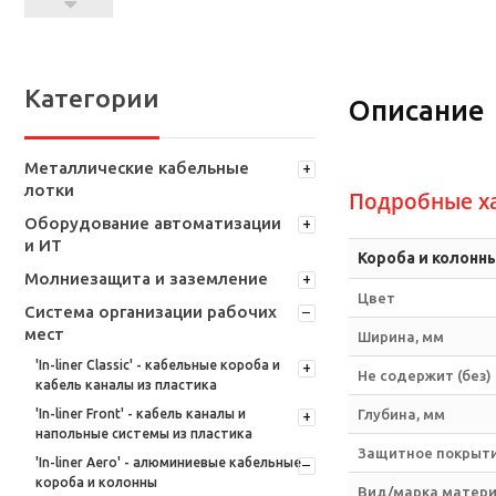
Категории
Описание
Металлические кабельные
лотки
Подробные х
Оборудование автоматизации
и ИТ
Короба и колонн
Молниезащита и заземление
Цвет
Система организации рабочих
мест
Ширина, мм
'In-liner Classic' - кабельные короба и
Не содержит (без)
кабель каналы из пластика
'In-liner Front' - кабель каналы и
Глубина, мм
напольные системы из пластика
Защитное покрыти
'In-liner Aero' - алюминиевые кабельные
короба и колонны
Вид/марка матер