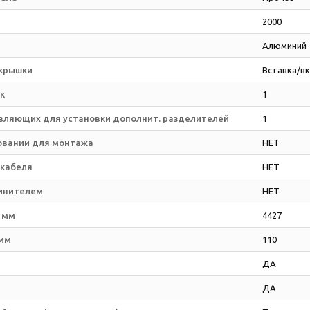
2000
Алюминий
 крышки
Вставка/вк
к
1
вляющих для установки дополнит. разделителей
1
овании для монтажа
НЕТ
 кабеля
НЕТ
инителем
НЕТ
 мм
4427
 мм
110
ДА
ДА