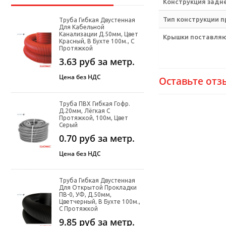
Конструкция задне
Тип конструкции 
Труба Гибкая Двустенная
Для Кабельной
Канализации Д.50мм, Цвет
Крышки поставляю
Красный, В Бухте 100м., С
Протяжкой
3.63
руб за метр.
Цена без НДС
Оставьте отз
Труба ПВХ Гибкая Гофр.
Д.20мм, Лёгкая С
Протяжкой, 100м, Цвет
Серый
0.70
руб за метр.
Цена без НДС
Труба Гибкая Двустенная
Для Открытой Прокладки
ПВ-0, УФ, Д.50мм,
Цветчерный, В Бухте 100м.,
С Протяжкой
9.85
руб за метр.