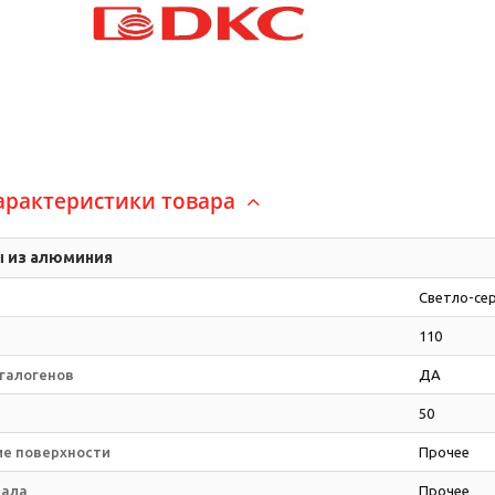
арактеристики товара
ы из алюминия
Светло-се
110
 галогенов
ДА
50
е поверхности
Прочее
иала
Прочее