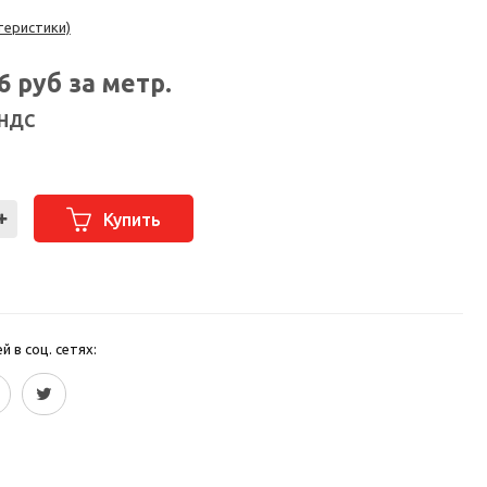
теристики)
76
руб за метр.
 НДС
Купить
 в соц. сетях: