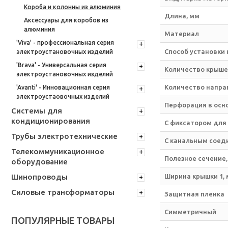
Короба и колонны из алюминия
Длина, мм
Аксессуары для коробов из
алюминия
Материал
'Viva' - профессиональная серия
Способ установки
электроустановочных изделий
'Brava' - Универсальная серия
Количество крыше
электроустановочных изделий
Количество напра
'Avanti' - Инновационная серия
электроустаовочных изделий
Перфорация в осн
Системы для
кондиционирования
С фиксатором для
Трубы электротехнические
С канальным соед
Телекоммуникационное
Полезное сечение,
оборудование
Шинопроводы
Ширина крышки 1,
Силовые трансформаторы
Защитная пленка
Симметричный
ПОПУЛЯРНЫЕ ТОВАРЫ