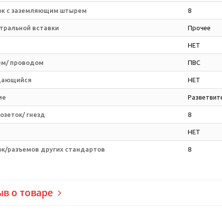
ок с заземляющим штырем
8
нтральной вставки
Прочее
м
НЕТ
ем/ проводом
ПВС
щающийся
НЕТ
ие
Разветвит
озеток/ гнезд
8
НЕТ
ок/разъемов других стандартов
8
ыв о товаре