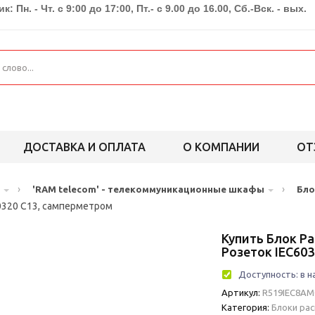
к: Пн. - Чт. с 9:00 до 17:00, Пт.- с 9.00 до 16.00, Сб.-Вск. - вых.
ДОСТАВКА И ОПЛАТА
О КОМПАНИИ
ОТ
›
›
'RAM telecom' - телекоммуникационные шкафы
Бло
60320 С13, самперметром
Купить Блок Р
Розеток IEC60
Доступность:
в н
Артикул:
R519IEC8AM
Категория:
Блоки ра