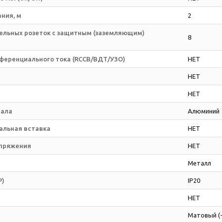
ния, м
2
ельных розеток с защитным (заземляющим)
8
еренциального тока (RCCB/ВДТ/УЗО)
НЕТ
НЕТ
НЕТ
иала
Алюминий
альная вставка
НЕТ
пряжения
НЕТ
Металл
P)
IP20
НЕТ
Матовый (-