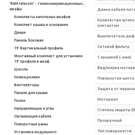
'RAM telecom' - телекоммуникационные
шкафы
Длина кабеля пита
Комплекты напольных шкафов
Количество штепс
Комплект крыша и основание
контактом
Двери
Выключатель дифф
Панель боковая
Сетевой фильтр
19' Вертикальный профиль
Монтажный комплект для установки
С крышкой (-ами)
19' профиля в шкаф
Вид/марка матер
Цоколь
Ножки,ролики
Повёрнутая центр
Вентиляторы
Защита от перена
Панели для крыши
Материал
Полки
Направляющие и углы
Степень защиты (I
Организация кабеля
Прозрачный
Поворотные рамы
Тип поверхности
Установка модульного