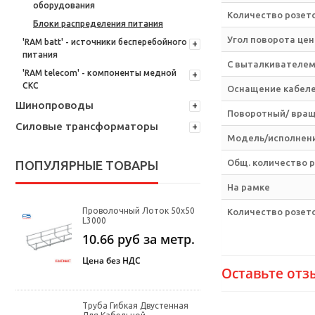
оборудования
Количество розет
Блоки распределения питания
Угол поворота це
'RAM batt' - источники бесперебойного
питания
С выталкивателе
'RAM telecom' - компоненты медной
СКС
Оснащение кабел
Шинопроводы
Поворотный/ вра
Силовые трансформаторы
Модель/исполнен
Общ. количество р
ПОПУЛЯРНЫЕ ТОВАРЫ
На рамке
Проволочный Лоток 50х50
Количество розет
L3000
10.66
руб за метр.
Цена без НДС
Оставьте отз
Труба Гибкая Двустенная