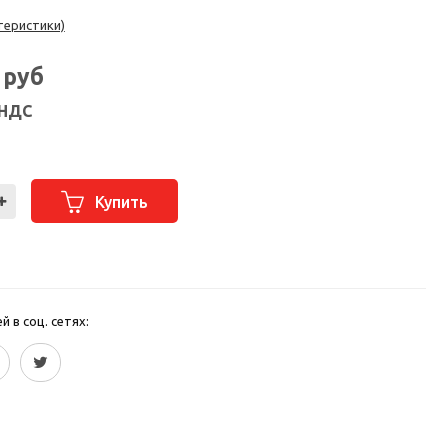
теристики)
2
руб
 НДС
Купить
 в соц. сетях: