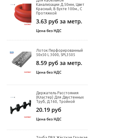
Для Кабельной
Канализации Д.50мм, Цвет
Красный, В Бухте 100м., С
Протяжкой
3.63
руб за метр.
Цена без НДС
Лоток Перфорированный
50х50 L 3000, SPL3505
8.59
руб за метр.
Цена без НДС
Держатель Расстояния
(кластер) Для Двустенных
Труб, Д.160, Тройной
20.19
руб
Цена без НДС
Труба ПВХ Жёсткая Гладкая