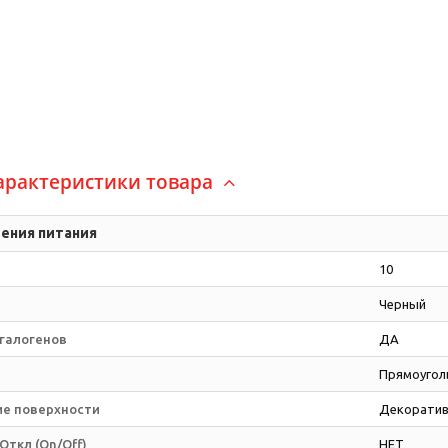
арактеристики товара
ения питания
10
Черный
 галогенов
ДА
Прямоугол
е поверхности
Декоратив
ткл (On/Off)
НЕТ