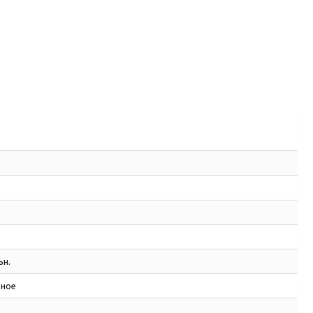
ьн.
ное