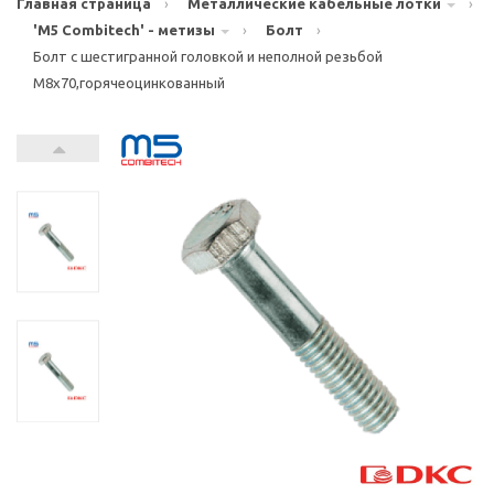
Главная страница
›
Металлические кабельные лотки
›
'M5 Combitech' - метизы
›
Болт
›
Болт с шестигранной головкой и неполной резьбой
М8х70,горячеоцинкованный