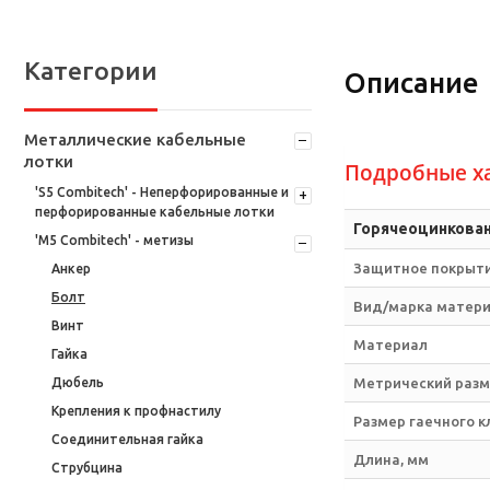
Категории
Описание
Металлические кабельные
лотки
Подробные х
'S5 Combitech' - Неперфорированные и
перфорированные кабельные лотки
Горячеоцинкован
'M5 Combitech' - метизы
Защитное покрыти
Анкер
Болт
Вид/марка матер
Винт
Материал
Гайка
Дюбель
Метрический разме
Крепления к профнастилу
Размер гаечного к
Соединительная гайка
Длина, мм
Струбцина