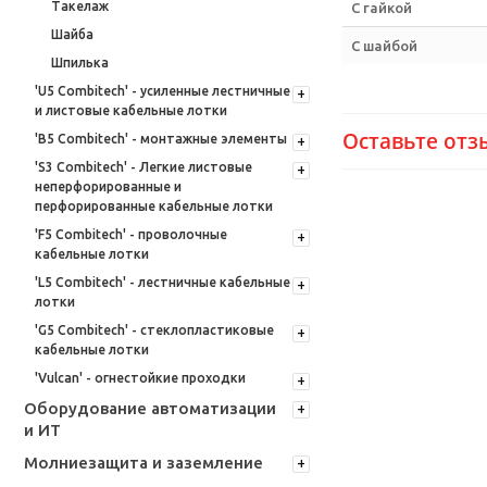
Такелаж
С гайкой
Шайба
С шайбой
Шпилька
'U5 Combitech' - усиленные лестничные
и листовые кабельные лотки
Оставьте отз
'B5 Combitech' - монтажные элементы
'S3 Combitech' - Легкие листовые
неперфорированные и
перфорированные кабельные лотки
'F5 Combitech' - проволочные
кабельные лотки
'L5 Combitech' - лестничные кабельные
лотки
'G5 Combitech' - стеклопластиковые
кабельные лотки
'Vulcan' - огнестойкие проходки
Оборудование автоматизации
и ИТ
Молниезащита и заземление