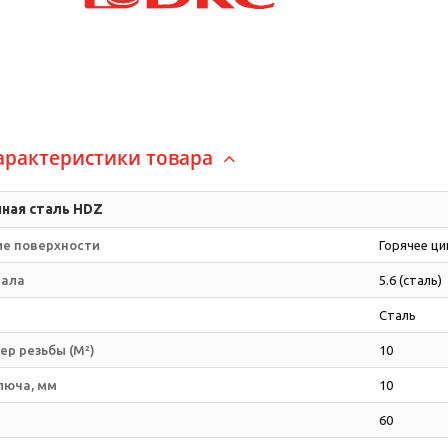
арактеристики товара
ная сталь HDZ
е поверхности
Горячее ц
иала
5.6 (сталь)
Сталь
р резьбы (М²)
10
люча, мм
10
60