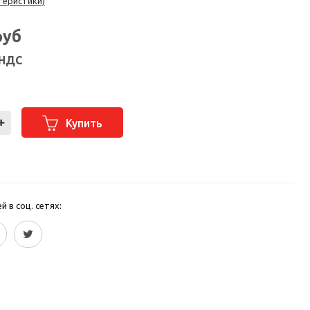
теристики)
руб
 НДС
Купить
 в соц. сетях: