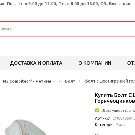
к: Пн. - Чт. с 9:00 до 17:00, Пт.- с 9.00 до 16.00, Сб.-Вск. - вых.
ДОСТАВКА И ОПЛАТА
О КОМПАНИИ
ОТ
›
›
Болт с шестигранной го
'M5 Combitech' - метизы
Болт
Купить Болт С
Горячеоцинко
Доступность:
в н
Артикул:
CM081060H
Категория:
Болт