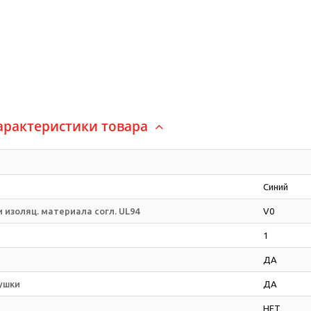
арактеристики товара
Синий
 изоляц. материала согл. UL94
V0
1
ДА
ушки
ДА
НЕТ