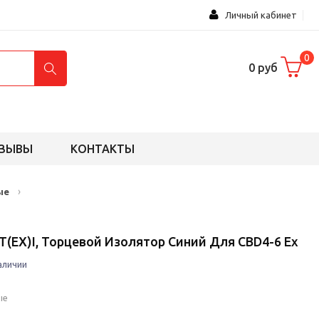
Личный кабинет
0
0 руб
ЗЫВЫ
КОНТАКТЫ
›
ые
T(EX)i, Торцевой Изолятор Синий Для СВD4-6 Ех
аличии
ые