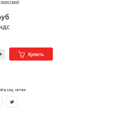
теристики)
руб
 НДС
Купить
 в соц. сетях: