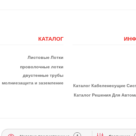
КАТАЛОГ
ИНФ
Листовые Лотки
проволочные лотки
двустенные трубы
м
олниезащита и заземление
К
Аталог Кабеленесущие Си
Каталог Решения Для Автома