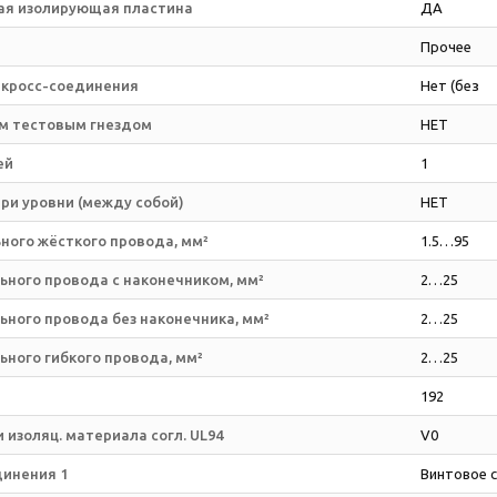
ая изолирующая пластина
ДА
Прочее
 кросс-соединения
Нет (без
м тестовым гнездом
НЕТ
ей
1
ри уровни (между собой)
НЕТ
ного жёсткого провода, мм²
1.5…95
ьного провода с наконечником, мм²
2…25
ного провода без наконечника, мм²
2…25
ного гибкого провода, мм²
2…25
192
 изоляц. материала согл. UL94
V0
динения 1
Винтовое 