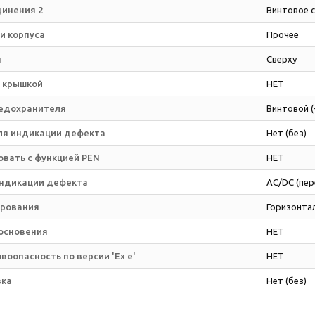
динения 2
Винтовое 
и корпуса
Прочее
я
Сверху
 крышкой
НЕТ
едохранителя
Винтовой (
ля индикации дефекта
Нет (без)
овать с функцией PEN
НЕТ
индикации дефекта
AC/DC (пер
ирования
Горизонтал
косновения
НЕТ
воопасность по версии 'Ex e'
НЕТ
вка
Нет (без)