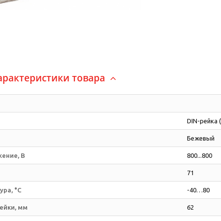
арактеристики товара
DIN-рейка 
Бежевый
жение, В
800...800
71
ра, °C
-40…80
ейки, мм
62