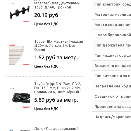
(кластер) Для Двустенных
Тип электрич. сое
Труб, Д.160, Тройной
20.19
руб
Материал изоляци
Цена без НДС
Место соединени
С пломбировочной
Труба ПВХ Жёсткая Гладкая
Тип держателя пр
Д.20мм, Лёгкая, 3м, Цвет
Серый
Тип индикатора д
1.52
руб за метр.
Возможно использ
Цена без НДС
Тип питания для 
Труба Гофр. DN17мм, ПВ-2,
Направление код
Dвн 16,8 Мм, Dнар 21,2 Мм,
Полиамид 6, Цвет Чёрный
С защитой от при
5.89
руб за метр.
Проверено на взры
Цена без НДС
Надпись/маркиро
Лоток Перфорированный