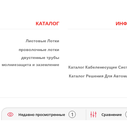
КАТАЛОГ
ИНФ
Листовые Лотки
проволочные лотки
двустенные трубы
м
олниезащита и заземление
К
Аталог Кабеленесущие Си
Каталог Решения Для Автома
1
Недавно просмотренные
Сравнение