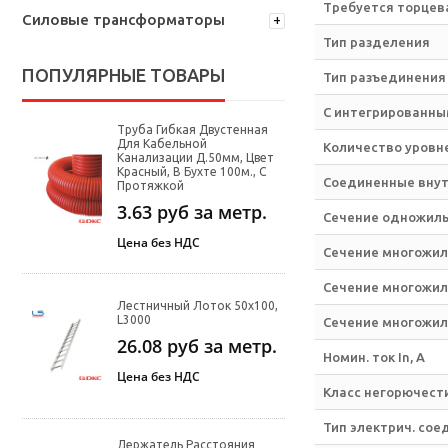
Требуется торцев
Силовые трансформаторы
Тип разделения
ПОПУЛЯРНЫЕ ТОВАРЫ
Тип разъединения
С интегрированны
Труба Гибкая Двустенная
Для Кабельной
Количество уровн
Канализации Д.50мм, Цвет
Красный, В Бухте 100м., С
Соединенные внут
Протяжкой
3.63
руб за метр.
Сечение одножиль
Цена без НДС
Сечение многожил
Сечение многожиль
Лестничный Лоток 50х100,
L3000
Сечение многожиль
26.08
руб за метр.
Номин. ток In, А
Цена без НДС
Класс негорючести
Тип электрич. сое
Держатель Расстояния