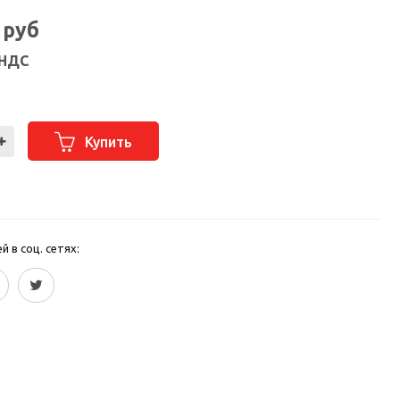
3
руб
 НДС
Купить
 в соц. сетях: