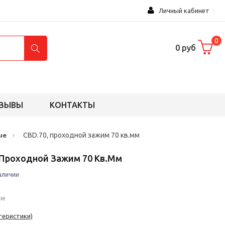
Личный кабинет
0
0 руб
ЗЫВЫ
КОНТАКТЫ
›
CBD.70, проходной зажим 70 кв.мм
ые
, Проходной Зажим 70 Кв.мм
аличии
ые
теристики)