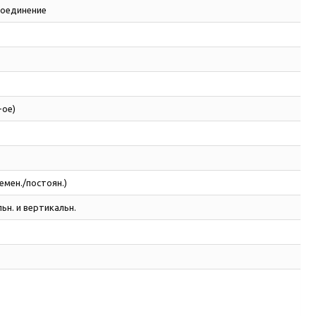
соединение
-ое)
емен./постоян.)
ьн. и вертикальн.