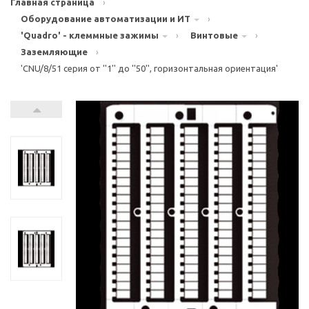
Главная страница
›
Оборудование автоматизации и ИТ
›
'Quadro' - клеммные зажимы
›
Винтовые
›
Заземляющие
›
'CNU/8/51 серия от ''1'' до ''50'', горизонтальная ориентация'