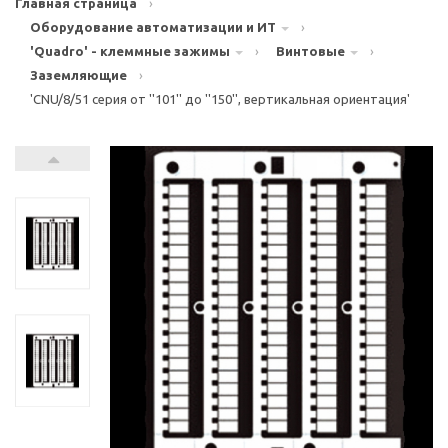
Главная страница
›
Оборудование автоматизации и ИТ
›
'Quadro' - клеммные зажимы
›
Винтовые
›
Заземляющие
›
'CNU/8/51 серия от ''101'' до ''150'', вертикальная ориентация'