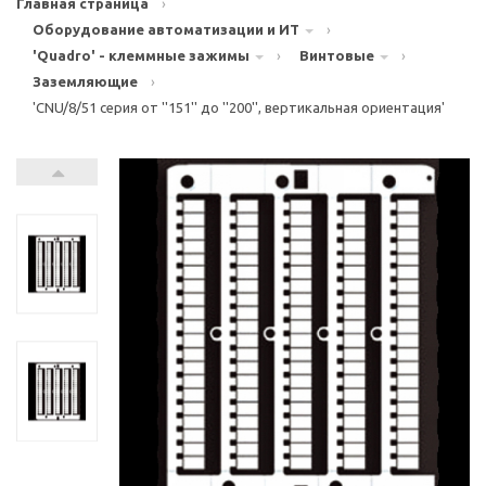
Главная страница
›
Оборудование автоматизации и ИТ
›
'Quadro' - клеммные зажимы
›
Винтовые
›
Заземляющие
›
'CNU/8/51 серия от ''151'' до ''200'', вертикальная ориентация'