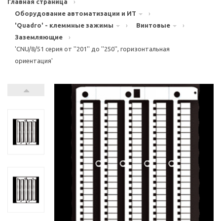
Главная страница
›
Оборудование автоматизации и ИТ
›
'Quadro' - клеммные зажимы
›
Винтовые
›
Заземляющие
›
'CNU/8/51 серия от ''201'' до ''250'', горизонтальная
ориентация'