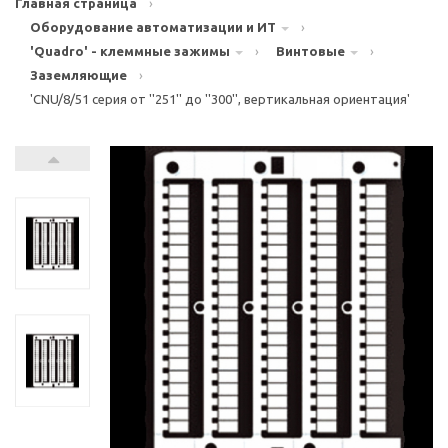
Главная страница
›
Оборудование автоматизации и ИТ
›
'Quadro' - клеммные зажимы
›
Винтовые
›
Заземляющие
›
'CNU/8/51 серия от ''251'' до ''300'', вертикальная ориентация'