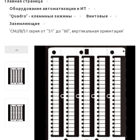
Главная страница
›
Оборудование автоматизации и ИТ
›
'Quadro' - клеммные зажимы
›
Винтовые
›
Заземляющие
›
'CNU/8/51 серия от ''51'' до ''60'', вертикальная ориентация'