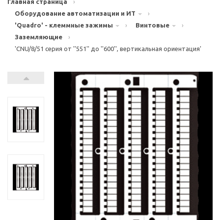
Главная страница
›
Оборудование автоматизации и ИТ
›
'Quadro' - клеммные зажимы
›
Винтовые
›
Заземляющие
›
'CNU/8/51 серия от ''551'' до ''600'', вертикальная ориентация'