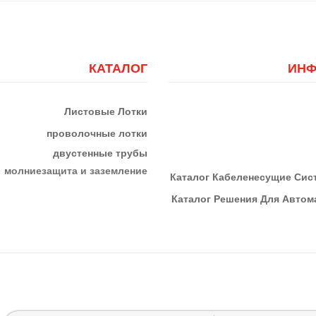
КАТАЛОГ
ИНФ
Листовые Лотки
проволочные лотки
двустенные трубы
м
олниезащита и заземление
К
Аталог Кабеленесущие Си
Каталог Решения Для Автома