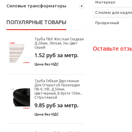
Материал
Силовые трансформаторы
С полем для надп
ПОПУЛЯРНЫЕ ТОВАРЫ
Прозрачный
Труба ПВХ Жёсткая Гладкая
Д.20мм, Лёгкая, 3м, Цвет
Оставьте отз
Серый
1.52
руб за метр.
Цена без НДС
Труба Гибкая Двустенная
Для Открытой Прокладки
ПВ-0, УФ, Д.50мм,
Цветчерный, В Бухте 100м.,
С Протяжкой
9.85
руб за метр.
Цена без НДС