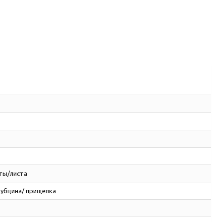
ты/листа
рубцина/ прищепка