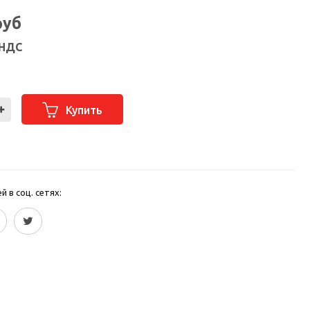
руб
 НДС
Купить
 в соц. сетях: