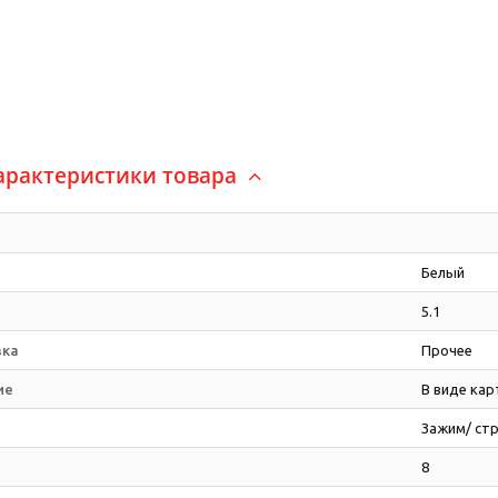
арактеристики товара
Белый
5.1
вка
Прочее
ие
В виде кар
Зажим/ ст
8