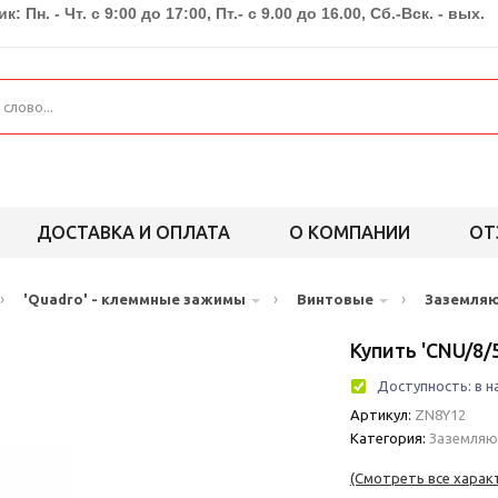
к: Пн. - Чт. с 9:00 до 17:00, Пт.- с 9.00 до 16.00, Сб.-Вск. - вых.
ДОСТАВКА И ОПЛАТА
О КОМПАНИИ
ОТ
›
›
›
'Quadro' - клеммные зажимы
Винтовые
Заземля
Купить 'CNU/8/
Доступность:
в н
Артикул:
ZN8Y12
Категория:
Заземля
(Смотреть все харак