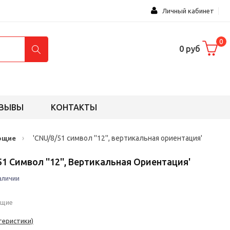
Личный кабинет
0
0 руб
ЗЫВЫ
КОНТАКТЫ
›
'CNU/8/51 символ ''12'', вертикальная ориентация'
ющие
51 Символ ''12'', Вертикальная Ориентация'
аличии
ющие
теристики)