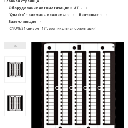
Главная страница
›
Оборудование автоматизации и ИТ
›
'Quadro' - клеммные зажимы
›
Винтовые
›
Заземляющие
›
'CNU/8/51 символ ''17'', вертикальная ориентация'