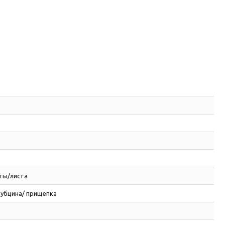
ты/листа
рубцина/ прищепка