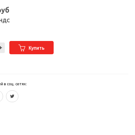
руб
 НДС
Купить
 в соц. сетях: