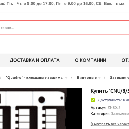
к: Пн. - Чт. с 9:00 до 17:00, Пт.- с 9.00 до 16.00, Сб.-Вск. - вых.
ДОСТАВКА И ОПЛАТА
О КОМПАНИИ
ОТ
›
›
›
'Quadro' - клеммные зажимы
Винтовые
Заземля
Купить 'CNU/8/
Доступность:
в н
Артикул:
ZN80L2
Категория:
Заземля
(Смотреть все харак