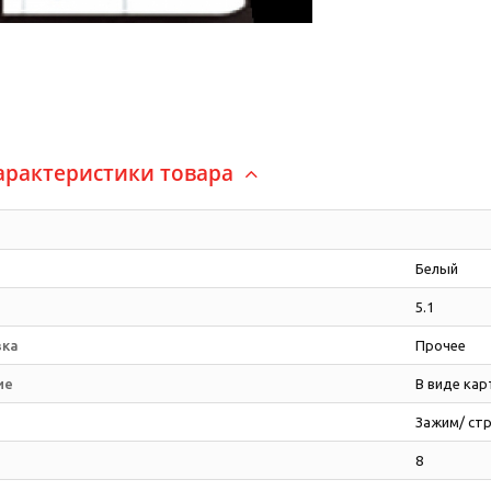
арактеристики товара
Белый
5.1
вка
Прочее
ие
В виде кар
Зажим/ ст
8