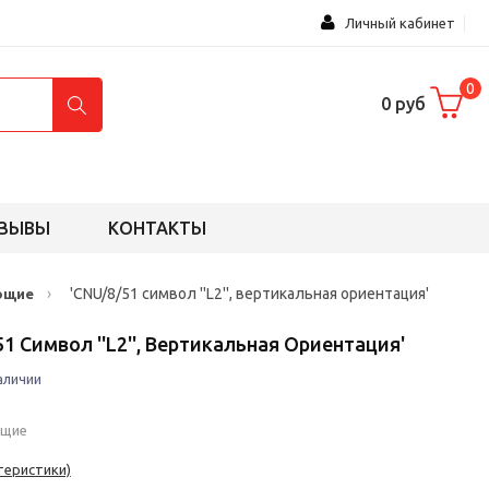
Личный кабинет
0
0 руб
ЗЫВЫ
КОНТАКТЫ
›
'CNU/8/51 символ ''L2'', вертикальная ориентация'
ющие
51 Символ ''L2'', Вертикальная Ориентация'
аличии
ющие
теристики)