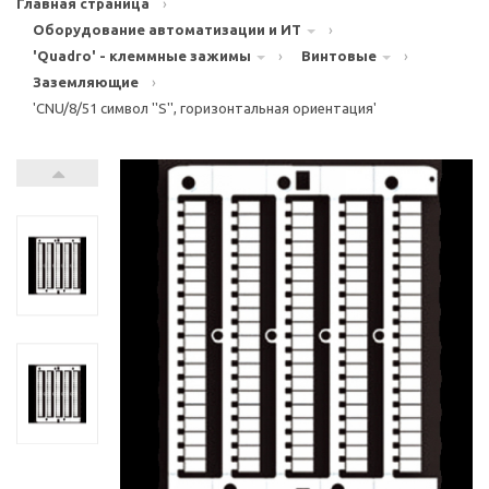
Главная страница
›
Оборудование автоматизации и ИТ
›
'Quadro' - клеммные зажимы
›
Винтовые
›
Заземляющие
›
'CNU/8/51 символ ''S'', горизонтальная ориентация'