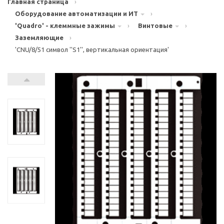
Главная страница
›
Оборудование автоматизации и ИТ
›
'Quadro' - клеммные зажимы
›
Винтовые
›
Заземляющие
›
'CNU/8/51 символ ''S1'', вертикальная ориентация'