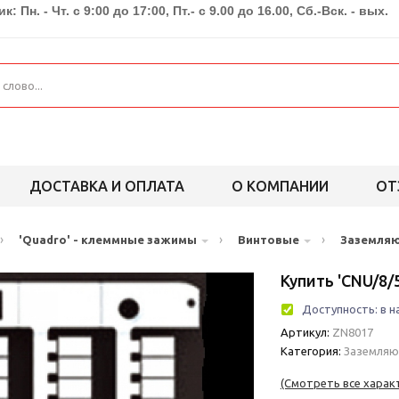
к: Пн. - Чт. с 9:00 до 17:00, Пт.- с 9.00 до 16.00, Сб.-Вск. - вых.
ДОСТАВКА И ОПЛАТА
О КОМПАНИИ
ОТ
›
›
›
'Quadro' - клеммные зажимы
Винтовые
Заземля
Купить 'CNU/8/
Доступность:
в н
Артикул:
ZN8017
Категория:
Заземля
(Смотреть все харак