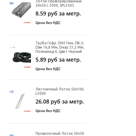
Лоток Перфорированный
50х50 L 3000, SPL3505
8.59
руб за метр.
Цена без НДС
Труба Гофр. DN17мм, ПВ-2,
Dвн 16,8 Мм, Dнар 21,2 Мм,
Полиамид 6, Цвет Чёрный
5.89
руб за метр.
Цена без НДС
Лестничный Лоток 50х100,
L3000
26.08
руб за метр.
Цена без НДС
Проволочный Лоток 50х50