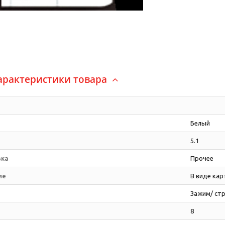
арактеристики товара
Белый
5.1
вка
Прочее
ие
В виде кар
Зажим/ ст
8