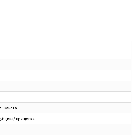
ты/листа
рубцина/ прищепка