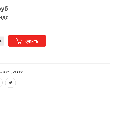
руб
 НДС
Купить
 в соц. сетях: