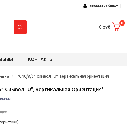
Личный кабинет
0
0 руб
ЗЫВЫ
КОНТАКТЫ
›
'CNU/8/51 символ ''U'', вертикальная ориентация'
ющие
51 Символ ''U'', Вертикальная Ориентация'
аличии
ющие
теристики)