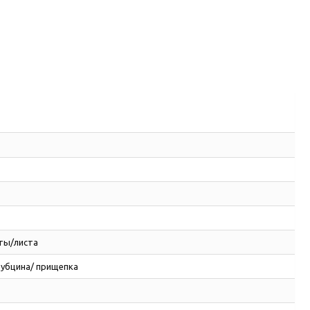
ты/листа
рубцина/ прищепка