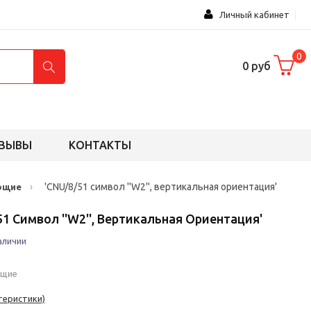
Личный кабинет
0
0 руб
ЗЫВЫ
КОНТАКТЫ
›
'CNU/8/51 символ ''W2'', вертикальная ориентация'
ющие
51 Символ ''W2'', Вертикальная Ориентация'
аличии
ющие
теристики)