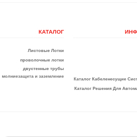
КАТАЛОГ
ИНФ
Листовые Лотки
проволочные лотки
двустенные трубы
м
олниезащита и заземление
К
Аталог Кабеленесущие Си
Каталог Решения Для Автома