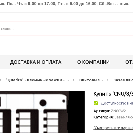
к: Пн. - Чт. с 9:00 до 17:00, Пт.- с 9.00 до 16.00, Сб.-Вск. - вых.
ДОСТАВКА И ОПЛАТА
О КОМПАНИИ
ОТ
›
›
›
'Quadro' - клеммные зажимы
Винтовые
Заземля
Купить 'CNU/8/
Доступность:
в н
Артикул:
ZN80W2
Категория:
Заземля
(Смотреть все харак