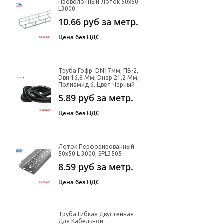
Проволочный Лоток 50х50
L3000
10.66
руб за метр.
Цена без НДС
Труба Гофр. DN17мм, ПВ-2,
Dвн 16,8 Мм, Dнар 21,2 Мм,
Полиамид 6, Цвет Чёрный
5.89
руб за метр.
Цена без НДС
Лоток Перфорированный
50х50 L 3000, SPL3505
8.59
руб за метр.
Цена без НДС
Труба Гибкая Двустенная
Для Кабельной