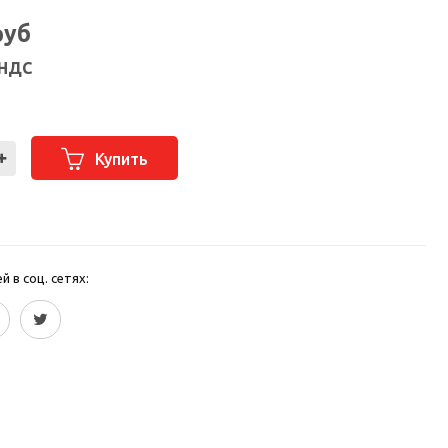
руб
 НДС
Купить
 в соц. сетях: