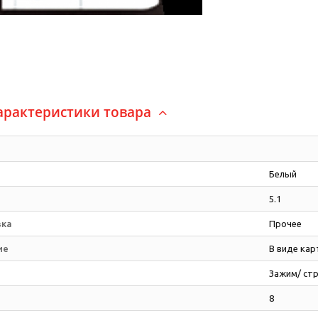
арактеристики товара
Белый
5.1
вка
Прочее
ие
В виде кар
Зажим/ ст
8