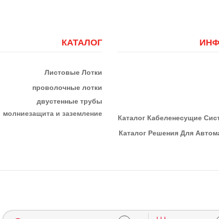
КАТАЛОГ
ИНФ
Листовые Лотки
проволочные лотки
двустенные трубы
м
олниезащита и заземление
К
Аталог Кабеленесущие Си
Каталог Решения Для Автома