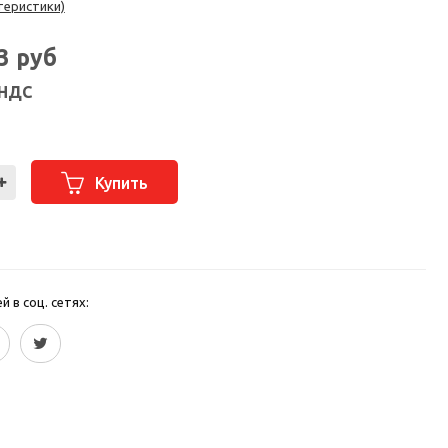
теристики)
63
руб
 НДС
Купить
 в соц. сетях: