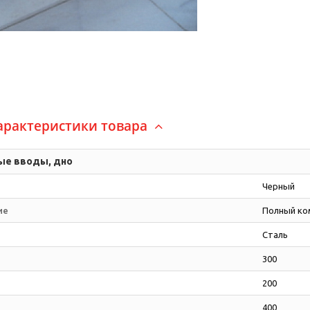
арактеристики товара
ые вводы, дно
Черный
ие
Полный ко
Сталь
300
200
400