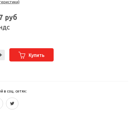
теристики)
47
руб
 НДС
Купить
 в соц. сетях: