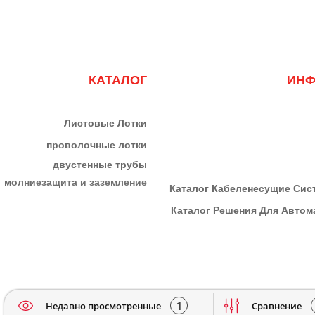
КАТАЛОГ
ИНФ
Листовые Лотки
проволочные лотки
двустенные трубы
м
олниезащита и заземление
К
Аталог Кабеленесущие Си
Каталог Решения Для Автома
1
Недавно просмотренные
Сравнение