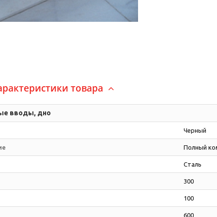
арактеристики товара
ые вводы, дно
Черный
ие
Полный ко
Сталь
300
100
600