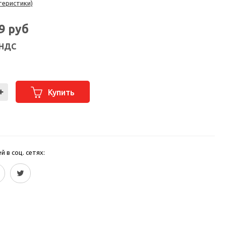
теристики)
09
руб
 НДС
Купить
 в соц. сетях: