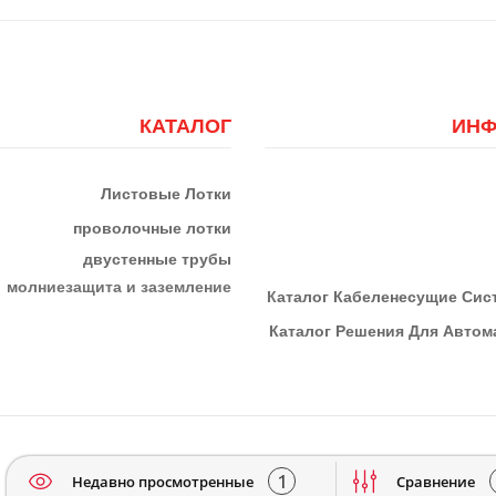
КАТАЛОГ
ИНФ
Листовые Лотки
проволочные лотки
двустенные трубы
м
олниезащита и заземление
К
Аталог Кабеленесущие Си
Каталог Решения Для Автома
1
Недавно просмотренные
Сравнение