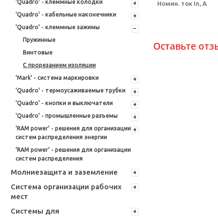
'Quadro' - клеммные колодки
Номин. ток In, А
'Quadro' - кабельные наконечники
'Quadro' - клеммные зажимы
Пружинные
Оставьте отз
Винтовые
С прорезанием изоляции
'Mark' - система маркировки
'Quadro' - термоусаживаемые трубки
'Quadro' - кнопки и выключатели
'Quadro' - промышленные разъемы
'RAM power' - решения для организации
систем распределения энергии
'RAM power' - решения для организации
систем распределения
Молниезащита и заземление
Система организации рабочих
мест
Системы для