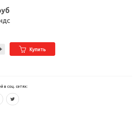
руб
 НДС
Купить
 в соц. сетях: