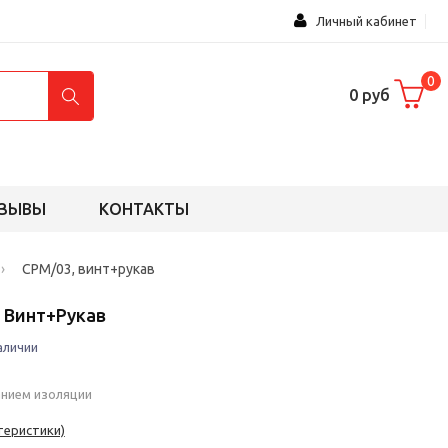
Личный кабинет
0
0 руб
ЗЫВЫ
КОНТАКТЫ
›
CPM/03, винт+рукав
, Винт+рукав
аличии
анием изоляции
теристики)