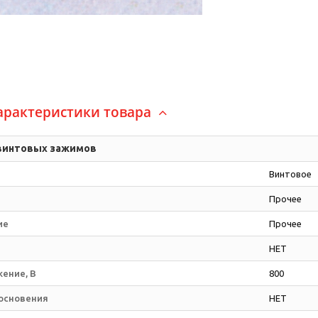
арактеристики товара
винтовых зажимов
Винтовое
Прочее
ие
Прочее
НЕТ
жение, В
800
косновения
НЕТ