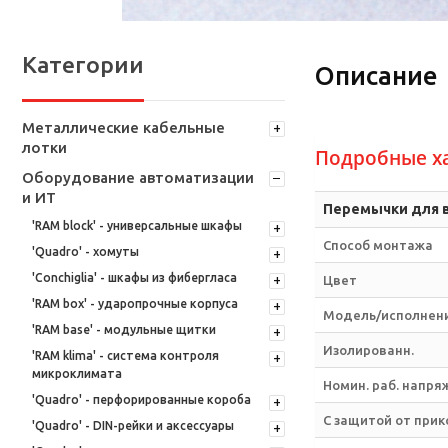
Категории
Описание
Металлические кабельные
лотки
Подробные х
Оборудование автоматизации
и ИТ
Перемычки для 
'RAM block' - универсальные шкафы
Способ монтажа
'Quadro' - хомуты
'Conchiglia' - шкафы из фибергласа
Цвет
'RAM box' - ударопрочные корпуса
Модель/исполнен
'RAM base' - модульные щитки
Изолированн.
'RAM klima' - система контроля
микроклимата
Номин. раб. напря
'Quadro' - перфорированные короба
С защитой от при
'Quadro' - DIN-рейки и аксессуары