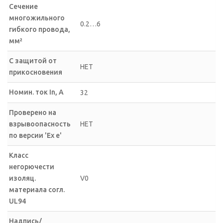
Сечение
многожильного
0.2…6
гибкого провода,
мм²
С защитой от
НЕТ
прикосновения
Номин. ток In, А
32
Проверено на
взрывоопасность
НЕТ
по версии 'Ex e'
Класс
негорючести
изоляц.
V0
материала согл.
UL94
Надпись/