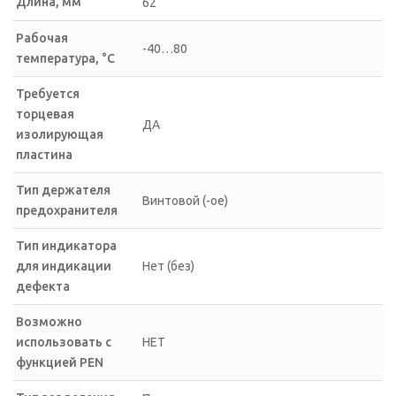
Длина, мм
62
Рабочая
-40…80
температура, °C
Требуется
торцевая
ДА
изолирующая
пластина
Тип держателя
Винтовой (-ое)
предохранителя
Тип индикатора
для индикации
Нет (без)
дефекта
Возможно
использовать с
НЕТ
функцией PEN