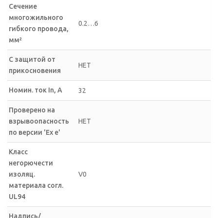
Сечение
многожильного
0.2…6
гибкого провода,
мм²
С защитой от
НЕТ
прикосновения
Номин. ток In, А
32
Проверено на
взрывоопасность
НЕТ
по версии 'Ex e'
Класс
негорючести
изоляц.
V0
материала согл.
UL94
Надпись/