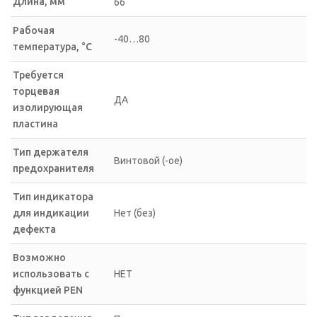
Длина, мм
66
Рабочая
-40…80
температура, °C
Требуется
торцевая
ДА
изолирующая
пластина
Тип держателя
Винтовой (-ое)
предохранителя
Тип индикатора
для индикации
Нет (без)
дефекта
Возможно
использовать с
НЕТ
функцией PEN