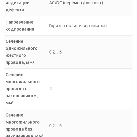
индикации
AC/DC (перемен./постоян.)
дефекта
Направление
Горизонтальн. и вертикальн.
кодирования
Сечение
одножильного
0.2…6
жёсткого
провода, мм²
Сечение
многожильного
провода с
4
наконечником,
мм²
Сечение
многожильного
0.2…6
провода без
наконечника, мм²