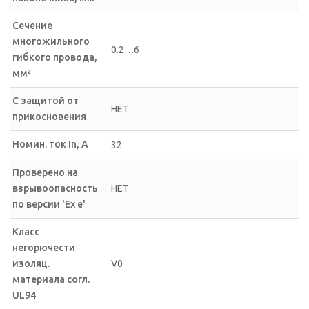
Сечение
многожильного
0.2…6
гибкого провода,
мм²
С защитой от
НЕТ
прикосновения
Номин. ток In, А
32
Проверено на
взрывоопасность
НЕТ
по версии 'Ex e'
Класс
негорючести
изоляц.
V0
материала согл.
UL94