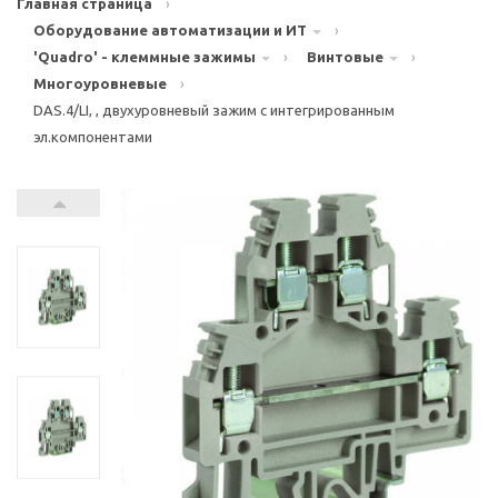
Главная страница
›
Оборудование автоматизации и ИТ
›
'Quadro' - клеммные зажимы
›
Винтовые
›
Многоуровневые
›
DAS.4/LI, , двухуровневый зажим с интегрированным
эл.компонентами