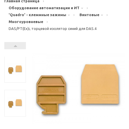
Главная страница
›
Оборудование автоматизации и ИТ
›
'Quadro' - клеммные зажимы
›
Винтовые
›
Многоуровневые
›
DAS/PT(Ex)i, торцевой изолятор синий для DAS.4