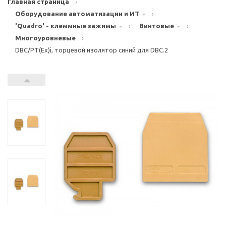
Главная страница
›
Оборудование автоматизации и ИТ
›
'Quadro' - клеммные зажимы
›
Винтовые
›
Многоуровневые
›
DBC/PT(Ex)i, торцевой изолятор синий для DBC.2