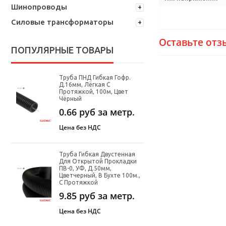
Шинопроводы
Силовые трансформаторы
Оставьте отз
ПОПУЛЯРНЫЕ ТОВАРЫ
Труба ПНД Гибкая Гофр.
Д.16мм, Лёгкая С
Протяжкой, 100м, Цвет
Чёрный
0.66
руб за метр.
Цена без НДС
Труба Гибкая Двустенная
Для Открытой Прокладки
ПВ-0, УФ, Д.50мм,
Цветчерный, В Бухте 100м.,
С Протяжкой
9.85
руб за метр.
Цена без НДС