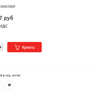
теристики)
87
руб
 НДС
Купить
 в соц. сетях: