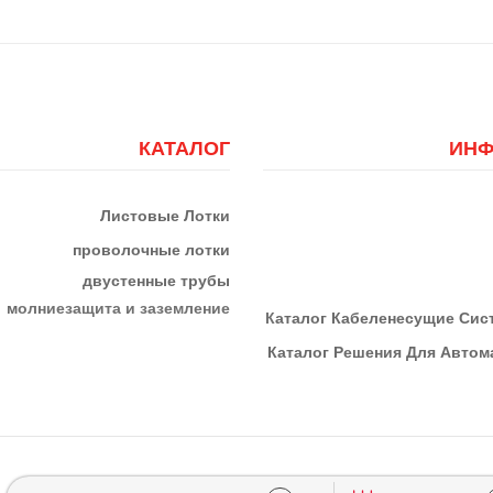
КАТАЛОГ
ИНФ
Листовые Лотки
проволочные лотки
двустенные трубы
м
олниезащита и заземление
К
Аталог Кабеленесущие Си
Каталог Решения Для Автома