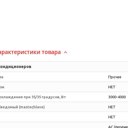
арактеристики товара
 кондиционеров
ие
Прочее
ом
НЕТ
хлаждения при 35/35 градусов, Вт
3000-4000
ведомый (master/slave)
НЕТ
НЕТ
AC (переме