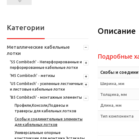
Категории
Описание
Металлические кабельные
лотки
Подробные х
'S5 Combitech' - Неперфорированные и
перфорированные кабельные лотки
Скобы и соедин
'M5 Combitech' - метизы
Ширина, мм
'U5 Combitech' - усиленные лестничные
и листовые кабельные лотки
Толщина, мм
'B5 Combitech' - монтажные элементы
Длина, мм
Профили,Консоли,Подвесы и
траверсы для кабельных лотков
Тип компонента
Скобы и соединительные элементы
для кабельных лотков
Универсальные опорные
конструкции для монтажа Эстакады