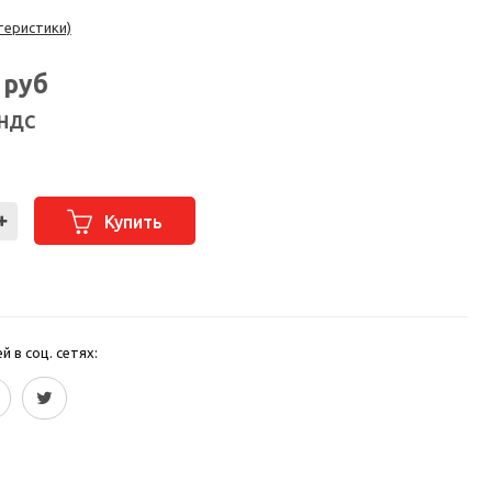
теристики)
9
руб
 НДС
Купить
 в соц. сетях: