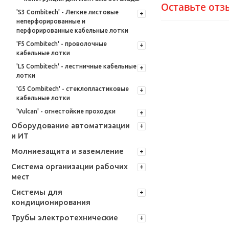
Оставьте отз
'S3 Combitech' - Легкие листовые
неперфорированные и
перфорированные кабельные лотки
'F5 Combitech' - проволочные
кабельные лотки
'L5 Combitech' - лестничные кабельные
лотки
'G5 Combitech' - стеклопластиковые
кабельные лотки
'Vulcan' - огнестойкие проходки
Оборудование автоматизации
и ИТ
Молниезащита и заземление
Система организации рабочих
мест
Системы для
кондиционирования
Трубы электротехнические