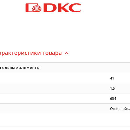
арактеристики товара
ительные элементы
41
1,5
654
Огнестойка