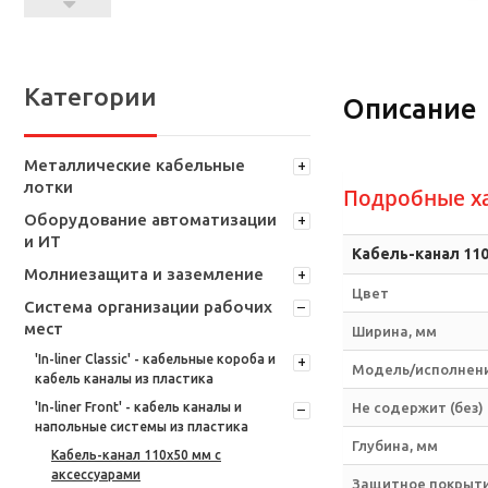
Категории
Описание
Металлические кабельные
лотки
Подробные х
Оборудование автоматизации
и ИТ
Кабель-канал 110
Молниезащита и заземление
Цвет
Система организации рабочих
мест
Ширина, мм
'In-liner Classic' - кабельные короба и
Модель/исполнен
кабель каналы из пластика
'In-liner Front' - кабель каналы и
Не содержит (без)
напольные системы из пластика
Глубина, мм
Кабель-канал 110х50 мм с
аксессуарами
Защитное покрыти