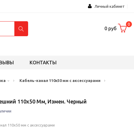
Личный кабинет
0
0 руб
ЗЫВЫ
КОНТАКТЫ
›
›
ика
Кабель-канал 110х50 мм с аксессуарами
нешний 110х50 Мм, Измен. Черный
аличии
нал 110х50 мм с аксессуарами