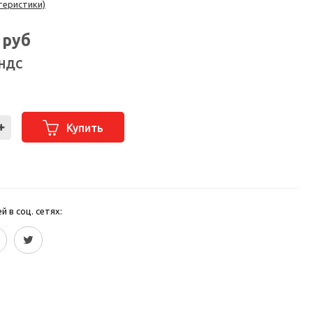
теристики)
7
руб
 НДС
Купить
 в соц. сетях: